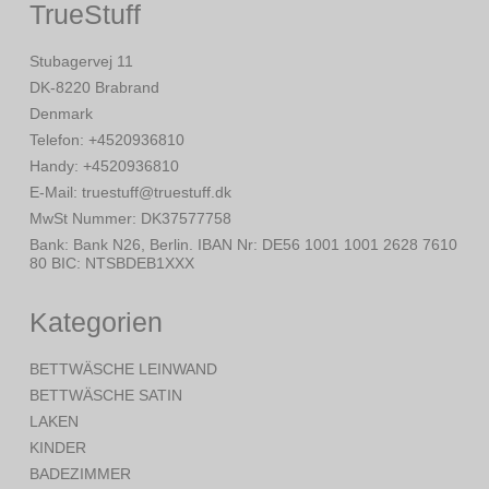
TrueStuff
Stubagervej 11
DK-8220 Brabrand
Denmark
Telefon
:
+4520936810
Handy
:
+4520936810
E-Mail
:
truestuff@truestuff.dk
MwSt Nummer
:
DK37577758
Bank
:
Bank N26, Berlin. IBAN Nr: DE56 1001 1001 2628 7610
80 BIC: NTSBDEB1XXX
Kategorien
BETTWÄSCHE LEINWAND
BETTWÄSCHE SATIN
LAKEN
KINDER
BADEZIMMER