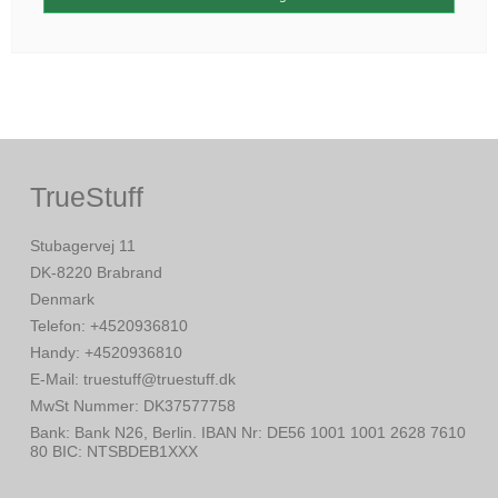
TrueStuff
Stubagervej 11
DK-8220 Brabrand
Denmark
Telefon
:
+4520936810
Handy
:
+4520936810
E-Mail
:
truestuff@truestuff.dk
MwSt Nummer
:
DK37577758
Bank
:
Bank N26, Berlin. IBAN Nr: DE56 1001 1001 2628 7610
80 BIC: NTSBDEB1XXX