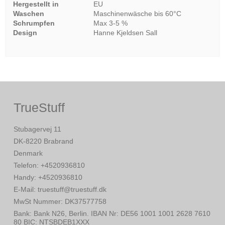
Hergestellt in
EU
Waschen
Maschinenwäsche bis 60°C
Schrumpfen
Max 3-5 %
Design
Hanne Kjeldsen Sall
TrueStuff
Stubagervej 11
DK-8220 Brabrand
Denmark
Telefon
:
+4520936810
Handy
:
+4520936810
E-Mail
:
truestuff@truestuff.dk
MwSt Nummer
:
DK37577758
Bank
:
Bank N26, Berlin. IBAN Nr: DE56 1001 1001 2628 7610
80 BIC: NTSBDEB1XXX