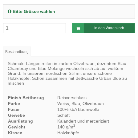
Bitte Grösse wählen
In den Warenkorb
Beschreibung
Schmale Längestreifen in zartem Olivebraun, dezentem Blau
Chambray und Blau Melange wechseln sich ab auf weißem
Grund. In unserem nordischen Stil mit unsere schöne
Holzknöpfe. Schön zusammen mit Bettwäsche Urban Blue zu
mischen
Finish Bettbezug
Reisverschluss
Farbe
Weiss, Blau, Olivebraun
Faser
100% kbA Baumwolle
Gewebe
Schaft
Ausrüstung
Kalandert und merceriziert
2
Gewicht
140 g/m
Kissen
Holzknöpfe